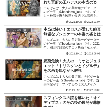
れた冥府の王ハデスの本当の姿
こんばんは、大人の美術館ナビゲーター
のビー玉（@beedama_lab）です。ギリ
シャ神話を扱う映画や物語では悪役をあ
てがわれることが多く、人々からは「い
2021.10.25
2022.01.07
かなる願いも聞き入れてもらず貢物も受
け取らない冷酷で無慈悲な神」として恐
本当は怖い！エロスが愛した純真
ギリシャ神話（神話画）
れられた冥府の...
無垢なプシュケーの本当の姿とは
こんばんは、大人の美術館ナビゲーター
のビー玉（@beedama_lab）です。2021
年、細田守監督のアニメ映画「竜とそば
かすの姫」が大ヒットしましたが、その
2021.10.10
2022.08.06
元ネタとなった「美女と野獣」にもさら
に元ネタとなった物語があるのをご存知
媚薬危険！大人のロミオとジュリ
歴史
でしょうか...
エット「トリスタンとイゾルデ」
を名画を観ながら解説
こんばんは！大人の美術館、ナビゲータ
ーのビー玉（@beedama_lab）です。当
美術館がオープンするのは大人タイムの
真夜中。そんな当館にふさわしい。本日
2021.09.19
2022.03.08
は “大人”のロミオとジュリエット・・・
というか、ロミオとジュリエットの元ネ
スフィンクスの謎を解いた「オイ
ギリシャ神話（神話画）
タと言われ...
ディプス」のその後の展開が悲惨