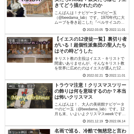
きてどう描かれたのか
こんばんは！ナビゲーターのビー玉
（@beedama_lab）です。1970年代に大
ムーブを巻き起こした『ベルサイユのば
ら（ベルばら）』フランス革命を題材に
2022.03.05
2022.11.01
した作品で、可愛い絵柄に判じてかなり
骨太な歴史もの。私が歴史好きになった
【イエスの12使徒一覧】裏切り者
聖書（宗教画）
原点は間違いな...
がいる！超個性派集団の聖人たち
はその時どうした
キリスト教の主役はイエス・キリストで
間違いありませんが、そんなキリスト教
を世界に広めたのはイエスが選んだ12人
の弟子「12使徒」たち。彼らの為人を名
2022.02.21
2022.11.01
画を見ながら解説
トラウマ注意！クリスマスツリー
神話、聖書、歴史
の飾りは何を意味するのか？本当
は怖いクリスマス
こんばんは！、大人の美術館ナビゲータ
ーのビー玉（@beedama_lab）です。12
月も末、いよいよクリスマスweekです
ね。なので、クリスマスらしいお話を紹
2021.12.19
2022.06.14
介したいなと思いまして、過去記事を確
認したところ12月にクリスマスらしい話
名画で巡る、冷酷で無慈悲と言わ
ギリシャ神話（神話画）
をしたこ...