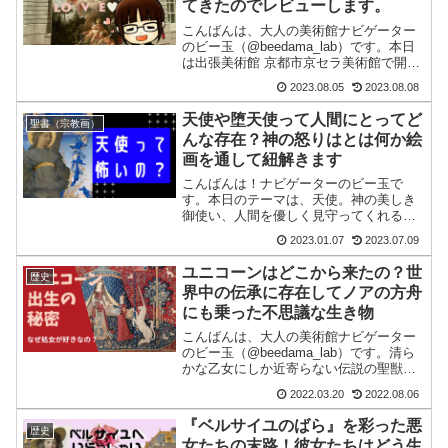
てきたのでレビューします。
こんばんは、大人の美術館ナビゲーター
のビー玉（@beedama_lab）です。本日
は出張美術館 京都市京セラ美術館で開催
されている「ルーブル美術館展 ー愛を
2023.08.05
2023.08.08
描くー 」へ行ってきました。 ルーブル
美術館の膨大なコレクションの中から
天使や堕天使って人間にとってど
聖書（宗教画）
「愛」をテー...
んな存在？神の怒りはとは何か絵
画を通して紐解きます
こんばんは！ナビゲーターのビー玉で
す。本日のテーマは、天使。神の美しき
御使い、人間を優しく見守ってくれる守
護天使、ときには小さな悪戯を仕掛け
2023.01.07
2023.07.09
る、そんなイメージが強い天使。だけど
天使は美しいだけでなく正義のために戦
ユニコーンはどこから来たの？世
歴史
います。だた、この『正義』と...
界中の伝承に存在してノアの方舟
にも乗った不思議な生き物
こんばんは、大人の美術館ナビゲーター
のビー玉（@beedama_lab）です。清ら
かな乙女にしか近寄らない伝説の聖獣
「ユニコーン（一角獣）」ユニコーンと
2022.03.20
2022.08.06
いえば、西洋絵画でもよくよく登場する
白馬の頭に長い螺旋状の角を持つ生き物
『ベルサイユのばら』を彩った悪
歴史
だと知ってる人は...
女たちの末路！彼女たちはどう生