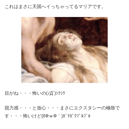
これはまさに天国へイっちゃってるマリアです。
目がね・・・怖いの(ﾉД`)ｼｸｼｸ
脱力感・・・と放心・・・まさにエクスタシーの極致で
す・・・怖いけど(llФｗФ｀)ｶﾞｸｶﾞｸﾌﾞﾙﾌﾞﾙ