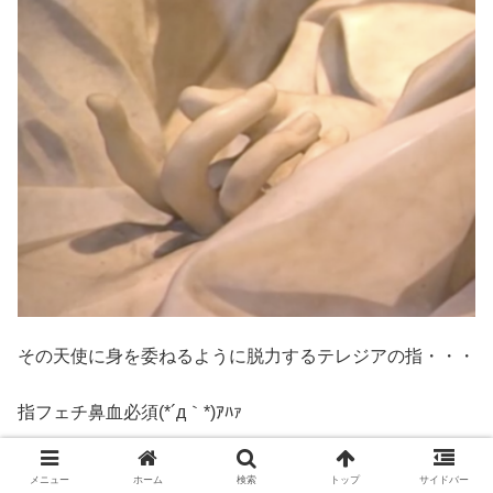
その天使に身を委ねるように脱力するテレジアの指・・・
指フェチ鼻血必須(*´д｀*)ｱﾊｧ
手は口ほどにモノを言う♪
メニュー
ホーム
検索
トップ
サイドバー