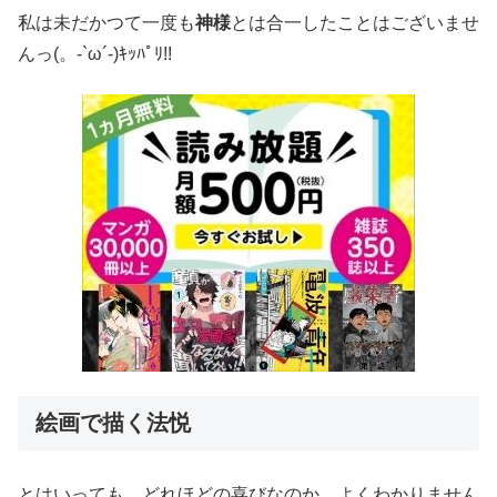
私は未だかつて一度も
神様
とは合一したことはございませ
んっ(。-`ω´-)ｷｯﾊﾟﾘ!!
絵画で描く法悦
とはいっても、どれほどの喜びなのか、よくわかりません