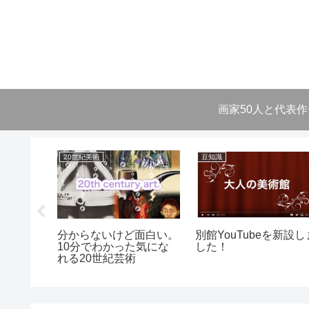
画家50人と代表
リスム
20世紀美術
豆知識
mon」を
分からないけど面白い。
別館YouTubeを新設し
思ったこ
10分でわかった気にな
した！
れる20世紀芸術