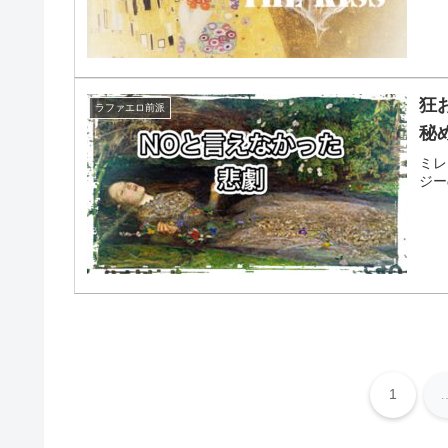
狂
ラファエロ前派
秘
ミレ
ジー
1