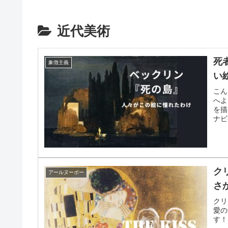
近代美術
死
象徴主義
い
こん
へよ
を描
ナビ
ク
アールヌーボー
さ
クリ
愛の
す！