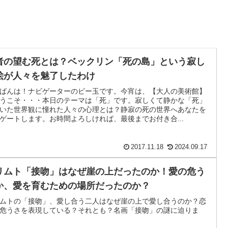
者の望む死とは？ベックリン「死の島」という寂し
絵が人々を魅了したわけ
ばんは！ナビゲーターのビー玉です。今宵は、【大人の美術館】
うこそ・・・本日のテーマは「死」です。寂しくて静かな「死」
いた世界観に憧れた人々の心理とは？静寂の死の世界へあなたを
ゲートします。お時間よろしければ、最後までお付き合...
2017.11.18
2024.09.17
リムト「接吻」はなぜ崖の上だったのか！愛の危う
か、愛を育むための場所だったのか？
ムトの「接吻」、愛し合う二人はなぜ崖の上で愛し合うのか？恋
危うさを表現している？それとも？名画「接吻」の謎に迫りま