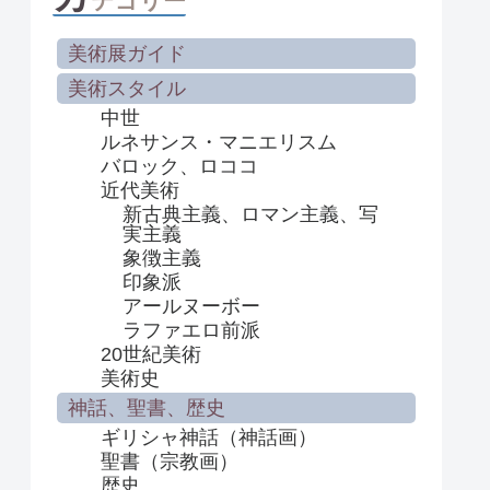
テゴリー
美術展ガイド
美術スタイル
中世
ルネサンス・マニエリスム
バロック、ロココ
近代美術
新古典主義、ロマン主義、写
実主義
象徴主義
印象派
アールヌーボー
ラファエロ前派
20世紀美術
美術史
神話、聖書、歴史
ギリシャ神話（神話画）
聖書（宗教画）
歴史