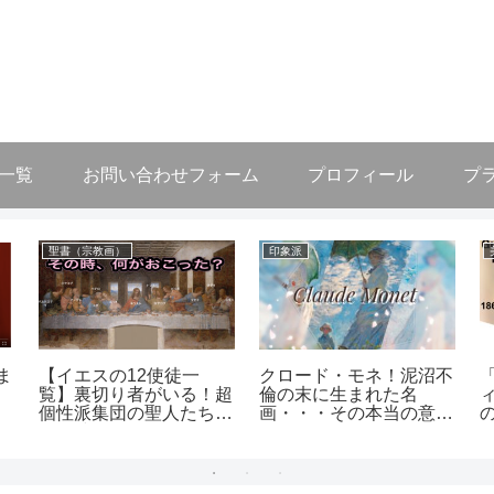
作一覧
お問い合わせフォーム
プロフィール
プ
聖書（宗教画）
印象派
ま
【イエスの12使徒一
クロード・モネ！泥沼不
覧】裏切り者がいる！超
倫の末に生まれた名
個性派集団の聖人たちは
画・・・その本当の意味
その時どうした
は？