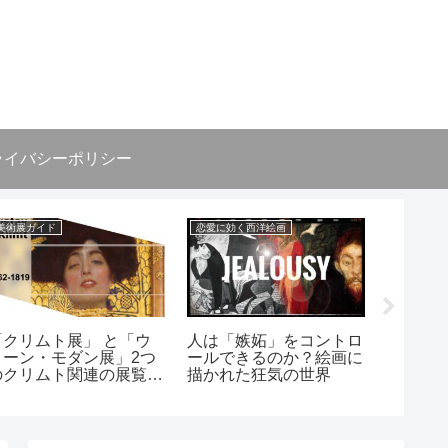
ライバシーポリシー
美術展ガイド
恋愛に効く西洋絵画
美術展ガイ
「クリムト展」 と「ウ
人は「嫉妬」をコントロ
「ウィー
ィーン・モダン展」2つ
ールできるのか？絵画に
【大阪
のクリムト関連の展覧会
描かれた狂気の世界
へ行って
で見られる絵画解説