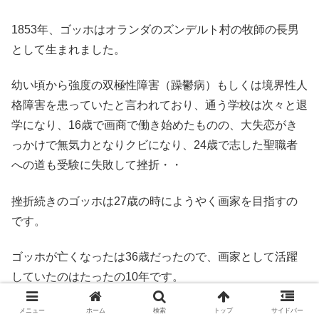
1853年、ゴッホはオランダのズンデルト村の牧師の長男
として生まれました。
幼い頃から強度の双極性障害（躁鬱病）もしくは境界性人
格障害を患っていたと言われており、通う学校は次々と退
学になり、16歳で画商で働き始めたものの、大失恋がき
っかけで無気力となりクビになり、24歳で志した聖職者
への道も受験に失敗して挫折・・
挫折続きのゴッホは27歳の時にようやく画家を目指すの
です。
ゴッホが亡くなったは36歳だったので、画家として活躍
していたのはたったの10年です。
その10年で2000点以上（油絵は860点）の作品を残して
メニュー
ホーム
検索
トップ
サイドバー