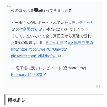
夜のゴッホ展🌉🖼行ってきました❣️
ビー玉さんがレポートされていた
#モンティセリ
の
#庭園の宴
が本当に幻想的でした✨
そして、空いていて全て真正面から真近で観れ
た❣️夜の鑑賞は👍🏻👍🏻
#ゴッホ展
#兵庫県立美術
館
https://t.co/CwePC7Qmvx
pic.twitter.com/1yIM3ho9wL
— 息子達に残すレシピノート (@marronroy)
February 14, 2020
階段多し