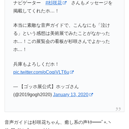
ナビゲーター
#杉咲花
さんもメッセージを
掲載してくれたホ…！
本当に素敵な音声ガイドで、こんなにも「泣け
る」という感想は美術展でみたことがなかった
ホ…！この展覧会の看板が杉咲さんでよかった
ホ…！
兵庫もよろしくだホ！
pic.twitter.com/oCoqiVLT6u
— 【ゴッホ展公式】ホッゴさん
(@2019gogh2020)
January 13, 2020
音声ガイドは杉咲花ちゃん、癒し系の声ｷﾀ━━ﾟ+.ヽ