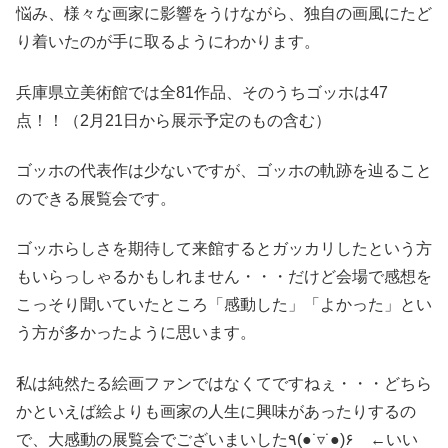
悩み、様々な画家に影響をうけながら、独自の画風にたど
り着いたのが手に取るようにわかります。
兵庫県立美術館では全81作品、そのうちゴッホは47
点！！（2月21日から展示予定のもの含む）
ゴッホの代表作は少ないですが、ゴッホの軌跡を辿ること
のできる展覧会です。
ゴッホらしさを期待して来館するとガッカリしたという方
もいらっしゃるかもしれません・・・だけど会場で感想を
こっそり聞いていたところ「感動した」「よかった」とい
う方が多かったように思います。
私は純然たる絵画ファンではなくてですねぇ・・・どちら
かといえば絵よりも画家の人生に興味があったりするの
で、大感動の展覧会でございまいした٩(●˙▿˙●)۶ ←いい