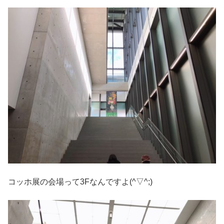
コッホ展の会場って3Fなんですよ(^▽^;)