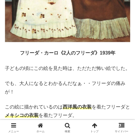
フリーダ・カーロ《2人のフリーダ》1939年
子どもの頃にこの絵を見た時は、ただただ怖い絵でした。
でも、大人になるとわかるんだなぁ・・フリーダの痛み
が！
この絵に描かれているのは
西洋
風の衣装
を着たフリーダと
メキシコの衣装
を着たフリーダ。
メキシコは300年もの長きに渡ってスペインに侵略されス
メニュー
ホーム
検索
トップ
サイドバー