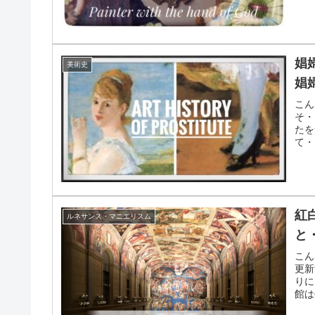
娼
美術史
娼
こん
そ・
たを
て・
能...
紅
ルネサンス・マニエリスム
と
こん
更新
りに
館は