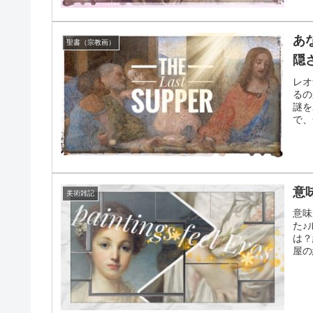
あ
聖書（宗教画）
隠
レオ
るの
謎を
で、
意
美術雑記
意味
た♪
は？
屋の
うよ