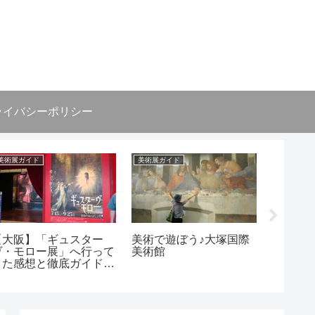
ライバシーポリシー
美術展ガイド
美術展ガイド
美術史
【大阪】「ギュスター
美術で遊ぼう♪大塚国際
西洋絵
ヴ・モロー展」へ行って
美術館
伝！押
きた感想と徹底ガイド!
ーロー
あべのハルカス美術館