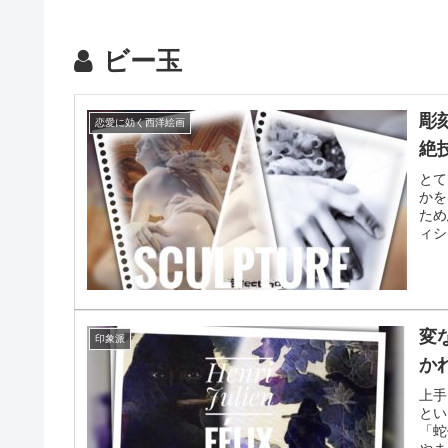
ビー玉
彫
恋愛に効く西洋絵画
絶
とて
かを
ため
ィシ
変
印象派
か
上手
とい
「蛇