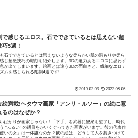
刻で感じるエロス。石でできているとは思えない超
技巧5選！
も石でできているとは思えないような柔らかい肌の温もりや柔ら
感じ超絶技巧の彫刻を紹介します。3Dの迫力あるエロスに思わず
息が出てしまいます。絵画とは違う3Dの面白さと、繊細なエロテ
ズムを感じられる彫刻4選です!
2019.02.03
2022.08.06
な絵満載!ヘタウマ画家「アンリ・ルソー」の絵に惹
れるのはなぜか？
いばかりが画家じゃない！「下手」を武器に観衆を魅了し、時代
う “ふるい” の網目をかいくぐってきた画家がいます。彼の代表作
使いの女」は一体誰なのか？彼の絵は、どうして人を惹きつけて