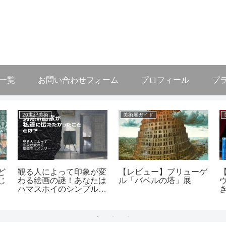
作一覧
お問い合わせフォーム
プロフィール
プ
20世紀美術
美術展ガイド
ど
観る人によって印象が変
【レビュー】ブリューゲ
じ
わる絵画の謎！あなたは
ル「バベルの塔」展
ハマスホイのシンプルす
ぎる絵画に何を感じます
か？