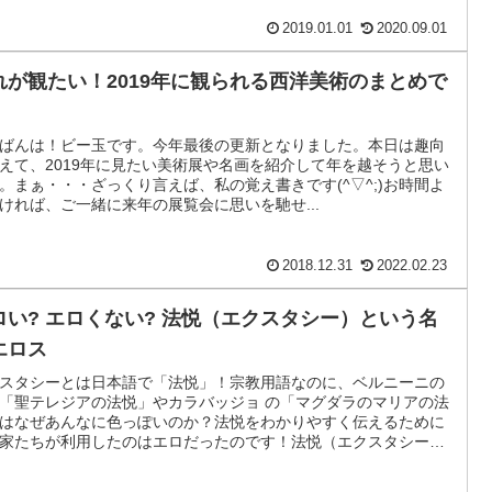
2019.01.01
2020.09.01
れが観たい！2019年に観られる西洋美術のまとめで
ばんは！ビー玉です。今年最後の更新となりました。本日は趣向
えて、2019年に見たい美術展や名画を紹介して年を越そうと思い
。まぁ・・・ざっくり言えば、私の覚え書きです(^▽^;)お時間よ
ければ、ご一緒に来年の展覧会に思いを馳せ...
2018.12.31
2022.02.23
ロい? エロくない? 法悦（エクスタシー）という名
エロス
スタシーとは日本語で「法悦」！宗教用語なのに、ベルニーニの
「聖テレジアの法悦」やカラバッジョ の「マグダラのマリアの法
はなぜあんなに色っぽいのか？法悦をわかりやすく伝えるために
家たちが利用したのはエロだったのです！法悦（エクスタシー）
かりやすく表現するために画家たちが利用したものはエロでし