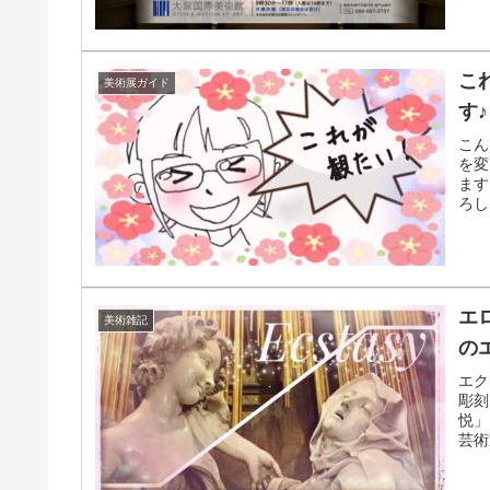
こ
美術展ガイド
す♪
こん
を変
ます
ろし
エ
美術雑記
の
エク
彫刻
悦」
芸術
をわ
た！