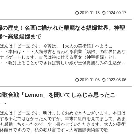
2019.01.13
2024.09.17
婦の歴史！名画に描かれた華麗なる娼婦世界。神聖
婦〜高級娼婦まで
ばんは！ビー玉です。今宵は、【大人の美術館】へようこ
・・本日は・・・人類最古と言われる職業「娼婦」の世界にあな
ナビゲートします。古代は神に仕える巫女（神聖娼婦）とし
・・駆け上ることができれば貧しい娘が王侯貴族なみの生活が可
2019.01.06
2022.08.06
白歌合戦「Lemon」を聞いてしみじみ思ったこ
・・
ばんは！ビー玉です。明けましておめでとうございます。本日は
する予定ではなかったんですが、年末に紅白を見てまして、あま
も感動しちゃったので、少し書かせていただきます。大人の美術
休館日ですので、私の独り言ですｗ大塚国際美術館で歌...