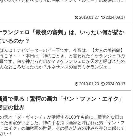
ないのか？元祖ヘタウマの画家「アンリ・ルソー」の秘密に迫り
!
2019.01.27
2024.09.17
ケランジェロ「最後の審判」は、いったい何が描か
ているのか？
ばんは！ナビゲーターのビー玉です。今宵は、【大人の美術館】
うこそ・・・本日は「神のごとき」と言われたミケランジェロの
展です。何が神だったのか？ミケランジェロが天才と呼ばれたの
んなところだったのか？ルネサンスの寵児ミケランジェ...
2019.01.20
2024.09.17
画質で見る！驚愕の画力「ヤン・ファン・エイク」
密画の世界
の天才「ダ・ヴィンチ」が活躍する100年も前に、驚異的な画力
った画家がいました。神の手を持つ画家と呼ばれた男「ヤン・フ
・エイク」の細密画の世界。その描き込みの凄みを存分に感じて
さい！