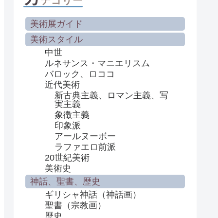
テゴリー
美術展ガイド
美術スタイル
中世
ルネサンス・マニエリスム
バロック、ロココ
近代美術
新古典主義、ロマン主義、写
実主義
象徴主義
印象派
アールヌーボー
ラファエロ前派
20世紀美術
美術史
神話、聖書、歴史
ギリシャ神話（神話画）
聖書（宗教画）
歴史