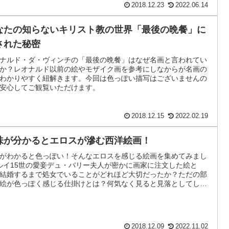
2018.12.23
2022.06.14
なたの知らないキリスト教の世界「最後の晩餐」に
された秘密
ナルド・ダ・ヴィンチの「最後の晩餐」はなぜ名画と言われてい
か？レオナルド以前の絵やモザイク画を参考にしなからが名画の
わかりやすく紐解きます。今回は色っぽい描写はございませんの
安心してご観覧いただけます。
2018.12.15
2022.02.19
味が分かるとエロスが滲む西洋絵画！
がわかると色っぽい！そんなエロスを感じる絵画を集めてみまし
ルイ15世の愛妾デュ・バリー夫人が密かに画家に注文した絵と
結婚するまで処女でいることがどれほど大切だったか？ただの部
絵が色っぽく感じる仕掛けとは？何気なく見ると見落としてしま
うなエロスを拾い、見所をギャラリートークします！
2018.12.09
2022.11.02