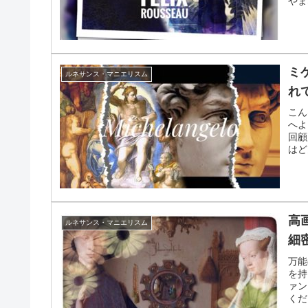
やま
ます
ミ
ルネサンス・マニエリスム
れ
こん
へよ
回顧
はど
高
ルネサンス・マニエリスム
細
万能
を持
ァン
くだ