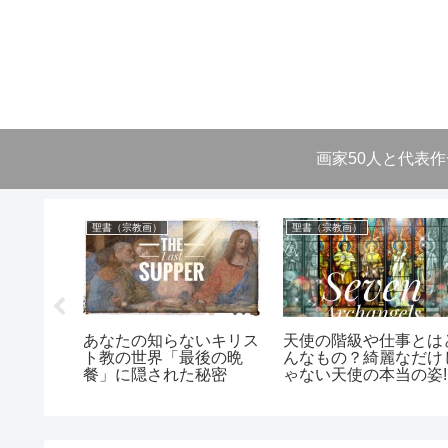
画家50人と代表
聖書（宗教画）
聖書（宗教画）
ない！ミ
あなたの知らないキリス
天使の階級や仕事とは
女性のポ
ト教の世界「最後の晩
んなもの？綺麗なだけ
気持ちを
餐」に隠された秘密
ゃない天使の本当の姿!