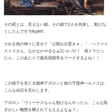
その罠とは、見えない鎖。その鎖で2人を拘束し、動けな
くしたんです?(ΦдΦlll
それを他の神々に見せて「公開お仕置きｗ」・・ヘファイ
ストスさん、なかなかやるなぁΣ(･ω･ﾉ)ﾉ！ 昼ドラだっ
たら、このあたりで最高視聴率をマークするよね！！
この様子を見た太陽神アポロンと旅の守護神ヘルメスは、
こんな会話を交わします。
アポロン「ヴィーナスちゃん抱けるんやったら、こんな恥
ずかしい醜態を晒されてもええよなぁ？」