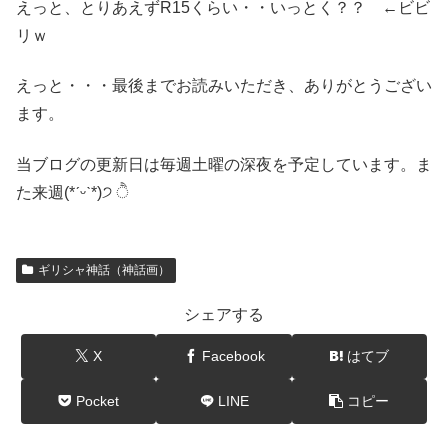
えっと、とりあえずR15くらい・・いっとく？？ ←ビビ
リｗ
えっと・・・最後までお読みいただき、ありがとうござい
ます。
当ブログの更新日は毎週土曜の深夜を予定しています。ま
た来週(*ˊᵕˋ*)੭ ੈ
ギリシャ神話（神話画）
シェアする
X
Facebook
はてブ
Pocket
LINE
コピー