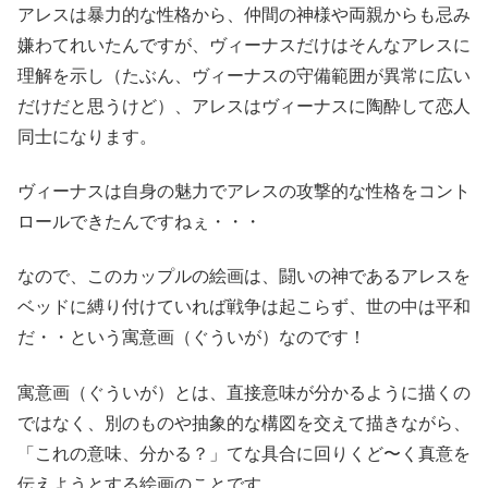
アレスは暴力的な性格から、仲間の神様や両親からも忌み
嫌わてれいたんですが、ヴィーナスだけはそんなアレスに
理解を示し（たぶん、ヴィーナスの守備範囲が異常に広い
だけだと思うけど）、アレスはヴィーナスに陶酔して恋人
同士になります。
ヴィーナスは自身の魅力でアレスの攻撃的な性格をコント
ロールできたんですねぇ・・・
なので、このカップルの絵画は、闘いの神であるアレスを
ベッドに縛り付けていれば戦争は起こらず、世の中は平和
だ・・という寓意画（ぐういが）なのです！
寓意画（ぐういが）とは、直接意味が分かるように描くの
ではなく、別のものや抽象的な構図を交えて描きながら、
「これの意味、分かる？」てな具合に回りくど〜く真意を
伝えようとする絵画のことです。