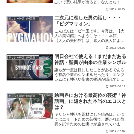
占いで悪い結果が出ると、なんとなく気
になります。星占いに使う12星座はギリ
2019.10.27
シャ神話に由来しているというのをご存
知の方も多いと思いますが・・では、ど
二次元に恋した男の話し・・・
ギリシャ神話（神話画）
んな逸話があるのかを知...
「ピグマリオン」
こんばんは！ビー玉です。今宵は、【大
人の美術館】へようこそ・・・本館、
【大人の美術館】は、素人の素人による
素人のための妄想美術館です。いわゆる
2018.06.09
“常識” とされている見解と違う箇所もあ
るかとは思いますが、ゆる～い気持ちで
明日会社で使える！まだまだある
ギリシャ神話（神話画）
リラックスしながらご...
神話・聖書が由来の企業シンボル
誰もが一度は目にしたことがあるであろ
う有名企業のシンボルだったり、エンブ
レムにも神話や聖書の物語が隠れていま
す。
2021.06.12
絵画界における最高位の芸術「神
ギリシャ神話（神話画）
話画」に隠された本当のエロスと
は？
ギリシャ神話を題材にした絵画は、かつ
てはエリートための芸術で、磨かれた教
養を試すための仕掛けが施されていまし
た。その仕掛けとはどんなものだったの
2019.07.07
か？わかりやすく解説します。