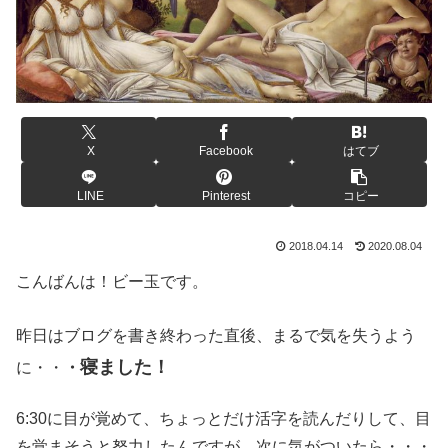
X
Facebook
はてブ
LINE
Pinterest
コピー
2018.04.14
2020.08.04
こんばんは！ビー玉です。
昨日はブログを書き終わった直後、まるで気を失うよう
寝ました！
に・・
・
6:30に目が覚めて、ちょっとだけ活字を読んだりして、目
を覚まそうと努力したんですが、次に気がついたら・・・