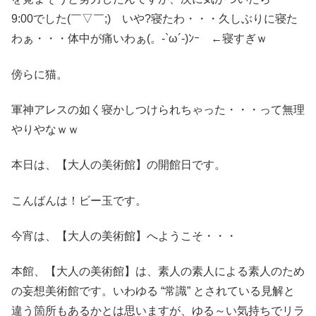
9:00でした(￣▽￣;) いや?寝たわ・・・久しぶりに寝た
わぁ・・・体中が痛いわぁ(。-`ω´-)ﾝｰ ←寝すぎｗ
傍らに猫。
軍神アレスの如く寝かしつけられちゃった・・・って無理
やりやなｗｗ
本日は、【大人の美術館】の開館日です。
こんばんは！ビー玉です。
今宵は、【大人の美術館】へようこそ・・・
本館、【大人の美術館】は、素人の素人による素人のため
の妄想美術館です。いわゆる “常識” とされている見解と
違う箇所もあるかとは思いますが、ゆる～い気持ちでリラ