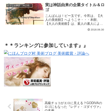
実は神話由来の企業タイトル＆ロ
ギリシャ神話（神話画）
ゴ
こんばんは！ビー玉です。今宵は、【大
人の美術館】へようこそ・・・本館、
【大人の美術館】は、素人の素人による
素人のための妄想美術館です。いわゆる
2018.06.30
“常識” とされている見解と違う箇所もあ
るかとは思いますが、ゆる～い気持ちで
リラックスしながらご...
＊＊ランキングに参加しています』』
高級チョコがエロに見える？GODIVAの
ロゴにもなった『レディ・ゴダイヴァ』
の名画