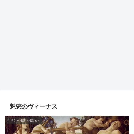
魅惑のヴィーナス
ギリシャ神話（神話画）