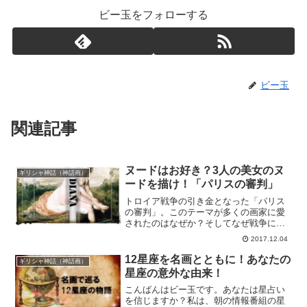
ビー玉をフォローする
ビー玉
関連記事
ヌードはお好き？3人の美女のヌ
ギリシャ神話（神話画）
ードを描け！「パリスの審判」
トロイア戦争の引き金となった「パリス
の審判」。このテーマが多くの画家に愛
されたのはなぜか？そしてなぜ戦争にな
ってしまったんのかを名画を通して紐解
2017.12.04
きます。
12星座を名画とともに！あなたの
ギリシャ神話（神話画）
星座の意外な由来！
こんばんはビー玉です。あなたは星占い
を信じますか？私は、朝の情報番組の星