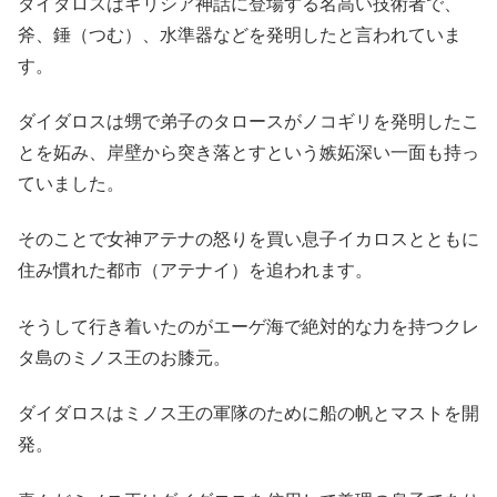
ダイダロスはギリシア神話に登場する名高い技術者で、
斧、錘（つむ）、水準器などを発明したと言われていま
す。
ダイダロスは甥で弟子のタロースがノコギリを発明したこ
とを妬み、岸壁から突き落とすという嫉妬深い一面も持っ
ていました。
そのことで女神アテナの怒りを買い息子イカロスとともに
住み慣れた都市（アテナイ）を追われます。
そうして行き着いたのがエーゲ海で絶対的な力を持つクレ
タ島のミノス王のお膝元。
ダイダロスはミノス王の軍隊のために船の帆とマストを開
発。