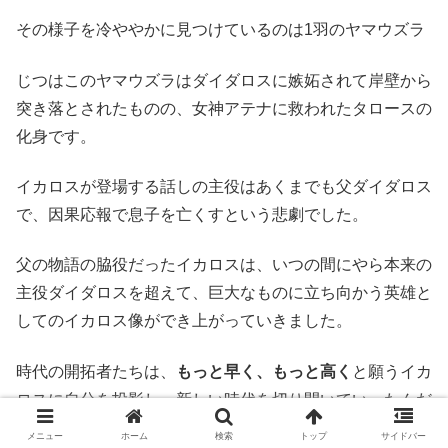
その様子を冷ややかに見つけているのは1羽のヤマウズラ
じつはこのヤマウズラはダイダロスに嫉妬されて岸壁から
突き落とされたものの、女神アテナに救われたタロースの
化身です。
イカロスが登場する話しの主役はあくまでも父ダイダロス
で、因果応報で息子を亡くすという悲劇でした。
父の物語の脇役だったイカロスは、いつの間にやら本来の
主役ダイダロスを超えて、巨大なものに立ち向かう英雄と
してのイカロス像ができ上がっていきました。
時代の開拓者たちは、
もっと早く、もっと高く
と願うイカ
ロスに自分を投影し、新しい時代を切り開いていったんだ
ろうなぁ
メニュー
ホーム
検索
トップ
サイドバー