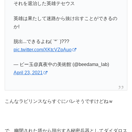
それを退治した英雄テセウス
英雄は果たして迷路から抜け出すことができるの
か!
脱出...できるよね( ˙꒳​˙ )???
pic.twitter.com/XKtcVZpAuo
— ビー玉@真夜中の美術館 (@beedama_lab)
April 23, 2021
こんなラビリンスならすぐにバレそうですけどねｗ
で、幽閉された塔から脱出する秘密兵器としてダイダロス