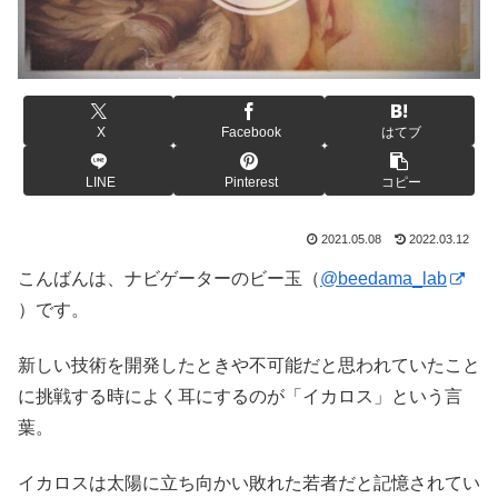
X
Facebook
はてブ
LINE
Pinterest
コピー
2021.05.08
2022.03.12
こんばんは、ナビゲーターのビー玉（
@beedama_lab
）です。
新しい技術を開発したときや不可能だと思われていたこと
に挑戦する時によく耳にするのが「イカロス」という言
葉。
イカロスは太陽に立ち向かい敗れた若者だと記憶されてい