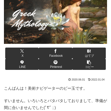
X
Facebook
はてブ
LINE
Pinterest
コピー
2020.06.01
2022.01.04
こんばんは！美術ナビゲーターのビー玉です。
すいません。いろいろとバタバタしておりまして、準備が
間に合いませんでした(ﾟ∇ﾟ ; )