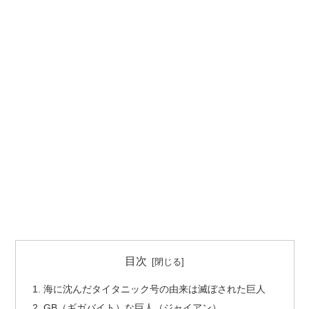
目次
海に沈んだタイタニック号の由来は滅ぼされた巨人
GB（ギガバイト）な巨人（ジャイアン）