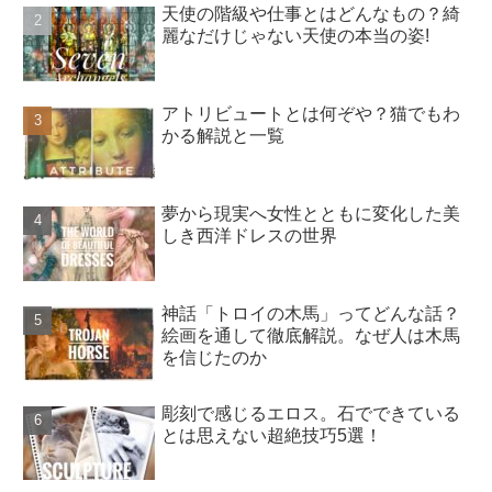
天使の階級や仕事とはどんなもの？綺
麗なだけじゃない天使の本当の姿!
アトリビュートとは何ぞや？猫でもわ
かる解説と一覧
夢から現実へ女性とともに変化した美
しき西洋ドレスの世界
神話「トロイの木馬」ってどんな話？
絵画を通して徹底解説。なぜ人は木馬
を信じたのか
彫刻で感じるエロス。石でできている
とは思えない超絶技巧5選！