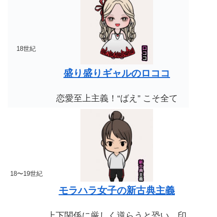
18世紀
盛り盛りギャルのロココ
恋愛至上主義！“ばえ” こそ全て
18〜19世紀
モラハラ女子の新古典主義
上下関係に厳しく逆らうと恐い。
印