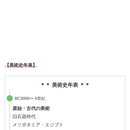
【美術史年表】
＊＊ 美術史年表 ＊＊
BC3000〜 5世紀
原始・古代の美術
旧石器時代
メソポタミア・エジプト