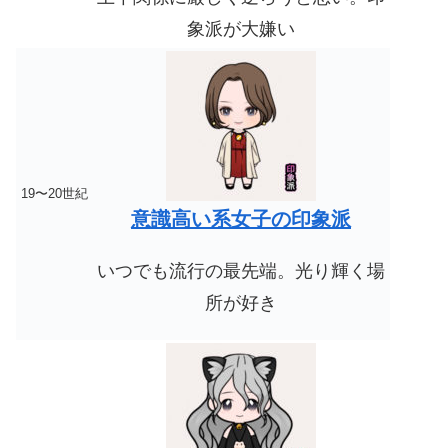
象派が大嫌い
19〜20世紀
意識高い系女子の印象派
いつでも流行の最先端。
光り輝く場
所が好き