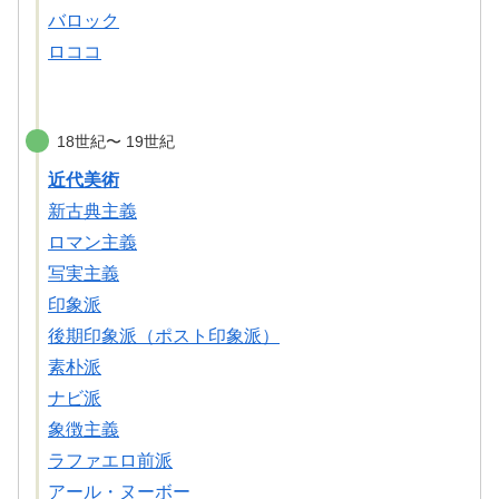
バロック
ロココ
18世紀〜 19世紀
近代美術
新古典主義
ロマン主義
写実主義
印象派
後期印象派（ポスト印象派）
素朴派
ナビ派
象徴主義
ラファエロ前派
アール・ヌーボー