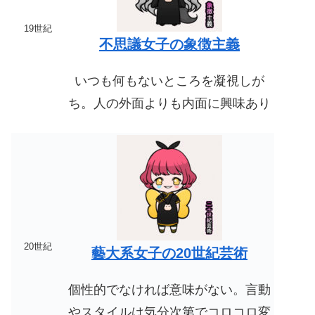
19世紀
不思議女子の象徴主義
いつも何もないところを凝視しが
ち。人の外面よりも内面に興味あり
20世紀
藝大系女子の20世紀芸術
個性的でなければ意味がない。言動
や
スタイルは気分次第でコロコロ変