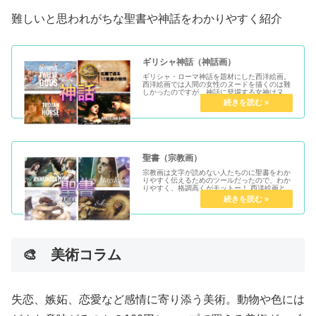
難しいと思われがちな聖書や神話をわかりやすく紹介
ギリシャ神話（神話画）
ギリシャ・ローマ神話を題材にした西洋絵画。
西洋絵画では人間の女性のヌードを描くのは難
しかったのですが、神話に登場する女神はヌー
ドOKだったので、格調高い歴史画の中ではエ
ロ担当。
聖書（宗教画）
宗教画は文字が読めない人たちのに聖書をわか
りやすく伝えるためのツールだったので、わか
りやすく、格調高くがモットー！ 西洋絵画とは
切っても気離せないテーマなので、少しわかる
と読める絵画の幅が広がります。
🎨 美術コラム
失恋、嫉妬、恋愛など感情に寄り添う美術。動物や色には