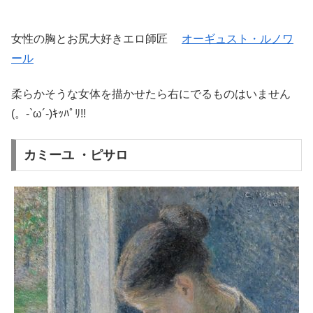
女性の胸とお尻大好きエロ師匠
オーギュスト・ルノワ
ール
柔らかそうな女体を描かせたら右にでるものはいません
(。-`ω´-)ｷｯﾊﾟﾘ!!
カミーユ ・ピサロ