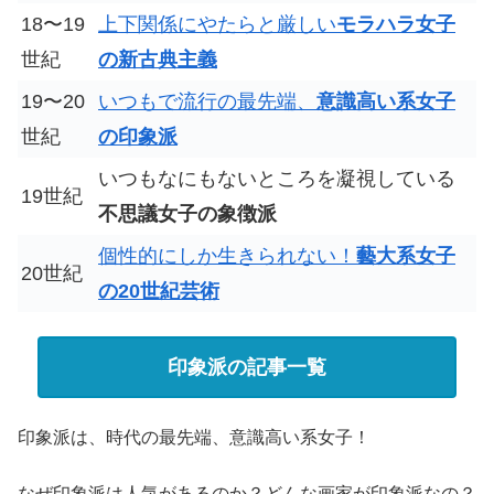
18〜19
上下関係にやたらと厳しい
モラハラ女子
世紀
の新古典主義
19〜20
いつもで流行の最先端、
意識高い系女子
世紀
の印象派
いつもなにもないところを凝視している
19世紀
不思議女子の象徴派
個性的にしか生きられない！
藝大系女子
20世紀
の20世紀芸術
印象派の記事一覧
印象派は、時代の最先端、意識高い系女子！
なぜ印象派は人気があるのか？どんな画家が印象派なの？