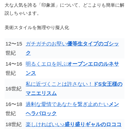
大な人気を誇る「印象派」について、どこよりも簡単に解
説しちゃいます。
美術スタイルを無理やり擬人化
12〜15
ガチガチのお堅い
優等生タイプのゴシッ
世紀
ク
14〜16
明るくエロを叫ぶ
オープンエロのルネサ
世紀
ンス
私に近づくことは許さない！
ドS女王様の
16世紀
マニエリスム
16〜18
過剰な愛情であなたを繋ぎ止めたい
メン
世紀
ヘラバロック
18世紀
楽しければいい♪
盛り盛りギャルのロココ