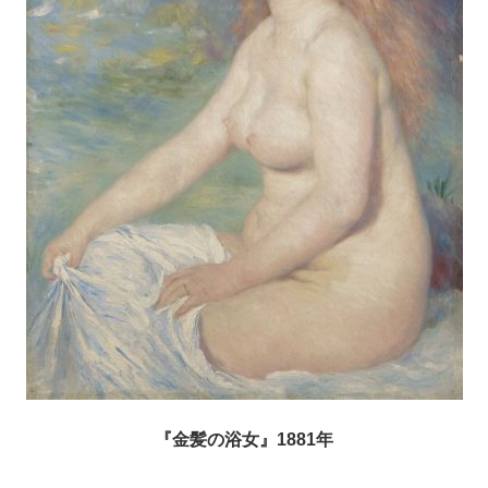
『金髪の浴女』1881年