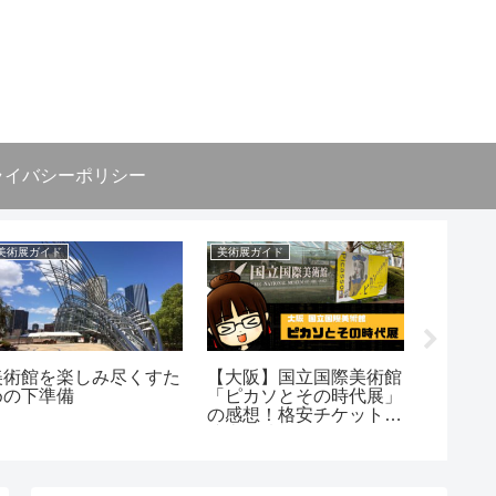
ライバシーポリシー
美術展ガイド
美術展ガイド
ギリシャ神
美術館を楽しみ尽くすた
【大阪】国立国際美術館
神話「
めの下準備
「ピカソとその時代展」
てどん
の感想！格安チケットや
て徹底
駐車場情報
馬を信