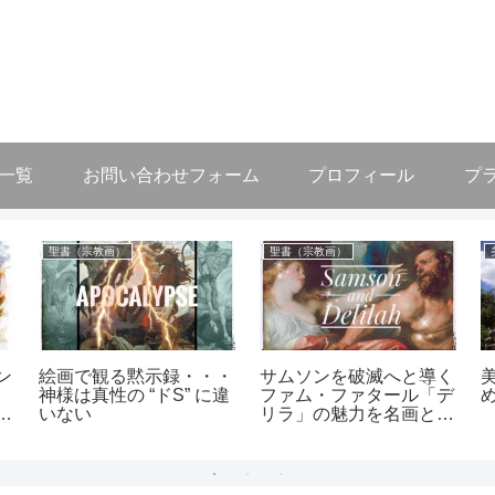
作一覧
お問い合わせフォーム
プロフィール
プ
聖書（宗教画）
聖書（宗教画）
ン
絵画で観る黙示録・・・
サムソンを破滅へと導く
神様は真性の “ドS” に違
ファム・ファタール「デ
過
いない
リラ」の魅力を名画とと
もに解説！