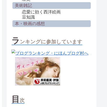
美術雑記
恋愛に効く西洋絵画
豆知識
本・映画の感想
ラ
ンキングに参加しています
目
次