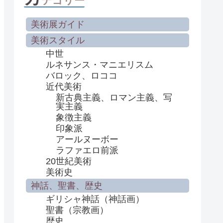
テゴリー
美術展ガイド
美術スタイル
中世
ルネサンス・マニエリスム
バロック、ロココ
近代美術
新古典主義、ロマン主義、写
実主義
象徴主義
印象派
アールヌーボー
ラファエロ前派
20世紀美術
美術史
神話、聖書、歴史
ギリシャ神話（神話画）
聖書（宗教画）
歴史