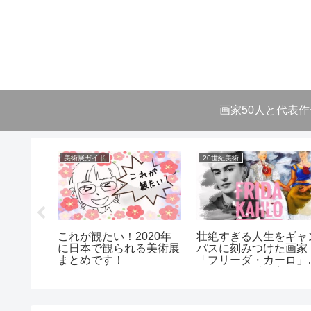
画家50人と代表
美術展ガイド
20世紀美術
019年
これが観たい！2020年
壮絶すぎる人生をギャ
美術のま
に日本で観られる美術展
パスに刻みつけた画家
まとめです！
「フリーダ・カーロ」
激すぎる恋愛処方箋！